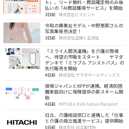
ト」、リード無料・商談確定時のみ後
払いの「AI商談獲得サービス」を開始
3日前
株式会社ビズヒント
令和の爆美女モデル・中野恵那さんの
写真集発売決定！
3日前
株式会社主婦と生活社
「ミライ人間洗濯機」を介護の現場
へ、待望の市販をスタート ヤマダ
デンキで「ミラブル アシストバス」の
先行販売を開始
4日前
株式会社 ヤマダホールディングス
損保ジャパンとKFPが連携、経済的困
難家庭向けに保険提供の新スキーム開
始
4日前
NPO法人 Kids Future Passport
日立、介護相談窓口と連携した「仕事
と介護の両立推進サービス」提供開始
5日前
株式会社 日立製作所