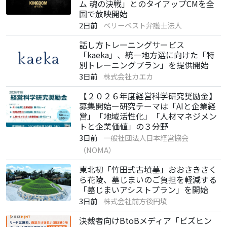
ム 魂の決戦」とのタイアップCMを全
国で放映開始
2日前
ベリーベスト弁護士法人
話し方トレーニングサービス
「kaeka」、統一地方選に向けた「特
別トレーニングプラン」を提供開始
3日前
株式会社カエカ
【２０２６年度経営科学研究奨励金】
募集開始ー研究テーマは「AIと企業経
営」「地域活性化」「人材マネジメン
トと企業価値」の３分野
3日前
一般社団法人日本経営協会
（NOMA）
東北初「竹田式古墳墓」おおさきさく
ら花陵、墓じまいのご負担を軽減する
「墓じまいアシストプラン」を開始
3日前
株式会社前方後円墳
決裁者向けBtoBメディア「ビズヒン