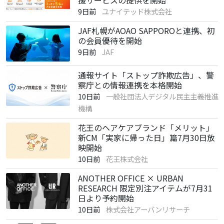
9日前
ユナイテッド株式会社
JAF札幌がAOAO SAPPOROと連携、初
の会員優待を開始
9日前
JAF
通報サイト「ストップ詐欺広告」、警
察庁との情報連携を本格開始
10日前
一般社団法人デジタル民主主義推進
機構
花王のヘアケアブランド「メリット」
新CM「実家に帰った日」篇7月30日放
映開始
10日前
花王株式会社
ANOTHER OFFICE × URBAN
RESEARCH 限定別注アイテムが7月31
日より予約開始
10日前
株式会社アーバンリサーチ