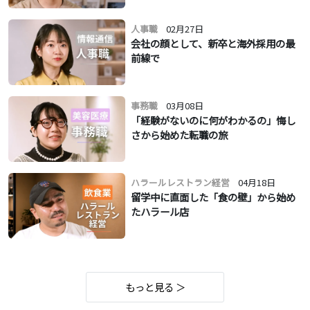
人事職
02月27日
会社の顔として、新卒と海外採用の最
前線で
事務職
03月08日
「経験がないのに何がわかるの」悔し
さから始めた転職の旅
ハラールレストラン経営
04月18日
留学中に直面した「食の壁」から始め
たハラール店
もっと見る ＞