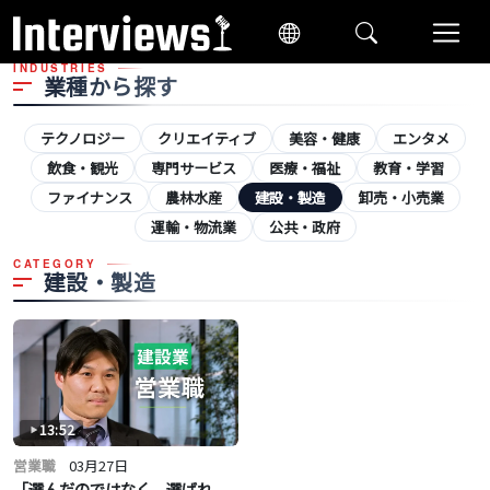
INDUSTRIES
業種から探す
テクノロジー
クリエイティブ
美容・健康
エンタメ
飲食・観光
専門サービス
医療・福祉
教育・学習
ファイナンス
農林水産
建設・製造
卸売・小売業
運輸・物流業
公共・政府
CATEGORY
建設・製造
13:52
営業職
03月27日
「選んだのではなく、選ばれ