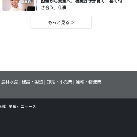
設置から営業へ、機械好きが貫く「長く付
き合う」仕事
もっと見る ＞
農林水産
建設・製造
卸売・小売業
運輸・物流業
掲載
業種別ニュース