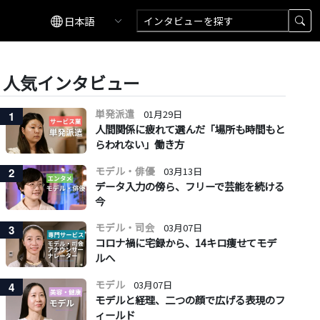
人気インタビュー
単発派遣
01月29日
1
人間関係に疲れて選んだ「場所も時間もと
らわれない」働き方
モデル・俳優
03月13日
2
データ入力の傍ら、フリーで芸能を続ける
今
モデル・司会
03月07日
3
コロナ禍に宅録から、14キロ痩せてモデ
ルへ
モデル
03月07日
4
モデルと経理、二つの顔で広げる表現のフ
ィールド