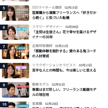
SEOライター＆講師
02月15日
5
営業職から複業フリーランスへ「好きだか
ら続く」と気づいた転機
フラワーデザイナー
03月06日
6
「主役は生徒さん」花で幸せを届けるデザ
イナーの30年
企業研修講師
03月21日
7
「感動体験を設計する」愛のある鬼コーチ
の人材育成
リラクゼーションセラピスト
03月13日
8
苦手な人との時間も、今は楽しいと思える
動画モデル
02月01日
9
専業はまだ珍しい、フリーランス動画モデ
ルの現在地
営業職
02月28日
10