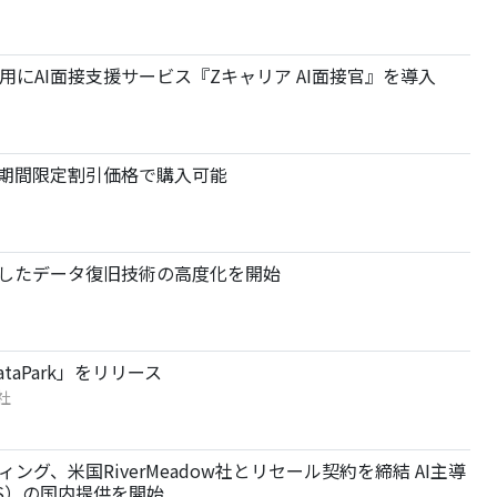
にAI面接支援サービス『Zキャリア AI面接官』を導入
0T』期間限定割引価格で購入可能
用したデータ復旧技術の高度化を開始
aPark」をリリース
社
グ、米国RiverMeadow社とリセール契約を締結 AI主導
S）の国内提供を開始