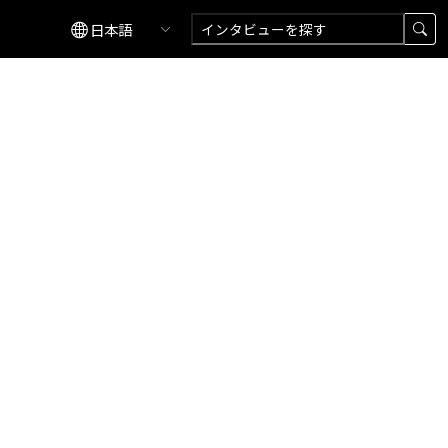
習
ファイナンス
農林水産
建設・製造
卸売・小売業