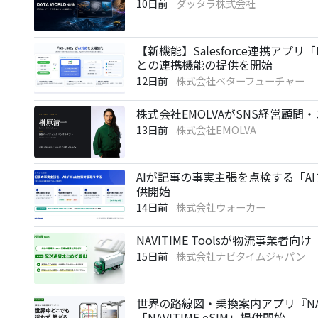
10日前
ダッタラ株式会社
【新機能】Salesforce連携アプリ「D
との連携機能の提供を開始
12日前
株式会社ベターフューチャー
株式会社EMOLVAがSNS経営顧
13日前
株式会社EMOLVA
AIが記事の事実主張を点検する「AI
供開始
14日前
株式会社ウォーカー
NAVITIME Toolsが物流事業
15日前
株式会社ナビタイムジャパン
世界の路線図・乗換案内アプリ『NAVI
「NAVITIME eSIM」提供開始