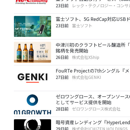
23日前
レック・テクノロジー・コンサ
富士ソフト、5G RedCap対応USB
23日前
富士ソフト
中津川初のクラフトビール醸造所「NA
銘柄を発売開始
26日前
株式会社XShip
FouRTe Projectの7thシン
27日前
株式会社GENKI
ゼロワングロース、オープンソースC
としてサービス提供を開始
28日前
ゼロワングロース株式会社
暗号資産レンディング『HyperLe
29日前
株式会社ICHIZEN HOLDINGS