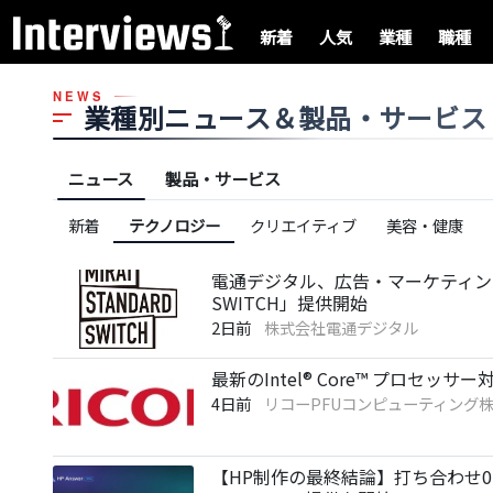
新着
人気
業種
職種
NEWS
業種別ニュース＆製品・サービス
ニュース
製品・サービス
新着
テクノロジー
クリエイティブ
美容・健康
電通デジタル、広告・マーケティング領
SWITCH」提供開始
2日前
株式会社電通デジタル
最新のIntel® Core™ プロセ
4日前
リコーPFUコンピューティング
【HP制作の最終結論】打ち合わせ0