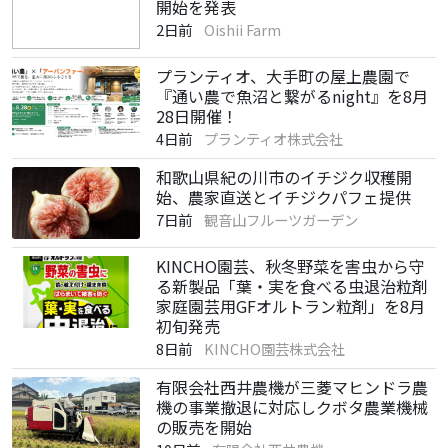
開始を発表
2日前
Oishii Farm
プランティオ、大手町の屋上農園で
『通い農で魚沼と繋がるnight』を8月
28日開催！
4日前
プランティオ株式会社
和歌山県紀の川市のイチジク収穫開
始、農家直送とイチジクパフェ提供
7日前
観音山フルーツガーデン
KINCHO園芸、秋冬野菜を害虫から守
る新製品「葉・実を食べる虫退治粒剤
家庭園芸用GFオルトラン粒剤」を8月
初旬発売
8日前
KINCHO園芸株式会社
有限会社西井農機が三菱マヒンドラ農
機の事業撤退に対応しクボタ農業機械
の販売を開始