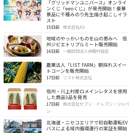
『グリッドマンユニバース』オンライ
ンくじ「eeoくじ」が発売開始！豪華
景品に千種みのり先生描き起こしイラ
スト
15日前
株式会社A3
地域のやっかいものを山の恵みへ 信
州ジビエトリプルミート販売開始
16日前
一般財団法人休暇村協会
農業法人「LIST FARM」朝採れスイー
トコーンを販売開始
17日前
リスト株式会社
信州・川上村産ロメインレタスを使用
した商品3品を発売
17日前
株式会社セブン‐イレブン・ジャパ
ン
北海道・ニセコエリアで初自動運転EV
バスによる域内循環運行の実証を開始