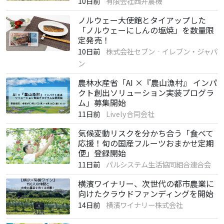
10日前
有限会社西井農機
ノルウェー大使館とタイアップした
「ノルウェーにしんの塩焼」を数量限
定発売！
10日前
株式会社セブン‐イレブン・ジャパ
ン
農林水産省「AI ×『農山漁村』 インパ
クト創出ソリューション実装プログラ
ム」募集開始
11日前
Lively合同会社
気候変動リスクを分かち合う「食べて
応援！旬の国産フルーツおまかせ定期
便」登録開始
11日前
パルシステム生活協同組合連合会
横濱ワイナリー、次世代の都市農業に
向けたクラウドファンディングを開始
14日前
横濱ワイナリー株式会社