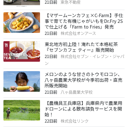
21日前
東急不動産
【マザームーンカフェ×C-Farm】手仕
事で育てた有機じゃがいもをDr.Fry 2S
で仕上げる「Farm to Fries」発売
21日前
株式会社オンアース
東北地方初上陸！淹れたて本格紅茶
『セブンカフェ ティー』販売開始
21日前
株式会社セブン‐イレブン・ジャパ
ン
メロンのような甘さのトウモロコシ、
八ヶ岳農業大学校が今季初出荷・直売
所販売開始
21日前
八ヶ岳農業大学校
【農機具王兵庫店】兵庫県内で農業用
ドローンによる散布請負サービスを開
始！
22日前
株式会社リンク