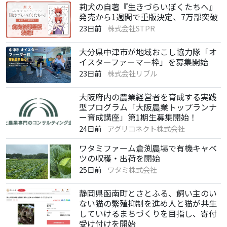
莉犬の自著『生きづらいぼくたちへ』
発売から1週間で重版決定、7万部突破
23日前
株式会社STPR
大分県中津市が地域おこし協力隊「オ
イスターファーマー枠」を募集開始
23日前
株式会社リブル
大阪府内の農業経営者を育成する実践
型プログラム「大阪農業トップランナ
ー育成講座」第1期生募集開始！
24日前
アグリコネクト株式会社
ワタミファーム倉渕農場で有機キャベ
ツの収穫・出荷を開始
25日前
ワタミ株式会社
静岡県函南町とさとふる、飼い主のい
ない猫の繁殖抑制を進め人と猫が共生
していけるまちづくりを目指し、寄付
受け付けを開始