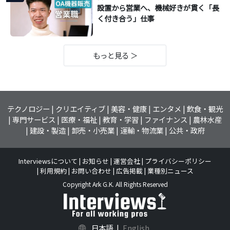
設置から営業へ、機械好きが貫く「長
く付き合う」仕事
もっと見る ＞
テクノロジー
クリエイティブ
美容・健康
エンタメ
飲食・観光
専門サービス
医療・福祉
教育・学習
ファイナンス
農林水産
建設・製造
卸売・小売業
運輸・物流業
公共・政府
Interviewsについて
お知らせ
運営会社
プライバシーポリシー
利用規約
お問い合わせ
広告掲載
業種別ニュース
Copyright Ark G.K. All Rights Reserved
日本語
|
English