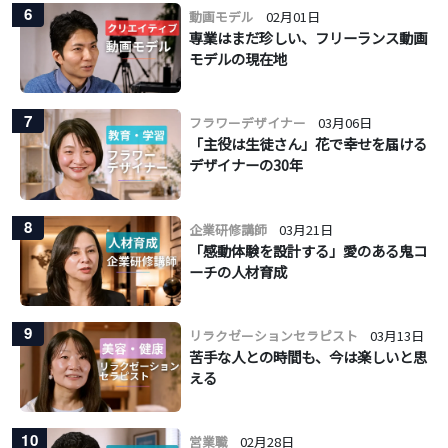
6
動画モデル
02月01日
専業はまだ珍しい、フリーランス動画
モデルの現在地
7
フラワーデザイナー
03月06日
「主役は生徒さん」花で幸せを届ける
デザイナーの30年
8
企業研修講師
03月21日
「感動体験を設計する」愛のある鬼コ
ーチの人材育成
9
リラクゼーションセラピスト
03月13日
苦手な人との時間も、今は楽しいと思
える
10
営業職
02月28日