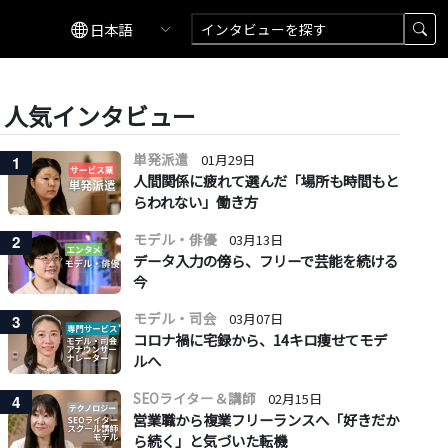
人気インタビュー
単発派遣
01月29日
1
人間関係に疲れて選んだ「場所も時間もと
らわれない」働き方
モデル・俳優
03月13日
2
データ入力の傍ら、フリーで芸能を続ける
今
モデル・司会
03月07日
3
コロナ禍に宅録から、14キロ痩せてモデ
ルへ
SEOライター＆講師
02月15日
4
営業職から複業フリーランスへ「好きだか
ら続く」と気づいた転機