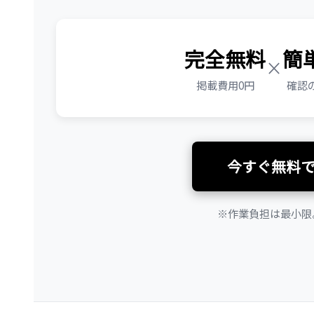
完全無料
簡
×
掲載費用0円
確認
今すぐ無料
※作業負担は最小限