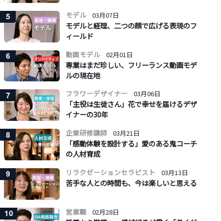
モデル
03月07日
5
モデルと経理、二つの顔で広げる表現のフ
ィールド
動画モデル
02月01日
6
専業はまだ珍しい、フリーランス動画モデ
ルの現在地
フラワーデザイナー
03月06日
7
「主役は生徒さん」花で幸せを届けるデザ
イナーの30年
企業研修講師
03月21日
8
「感動体験を設計する」愛のある鬼コーチ
の人材育成
リラクゼーションセラピスト
03月13日
9
苦手な人との時間も、今は楽しいと思える
営業職
02月28日
10