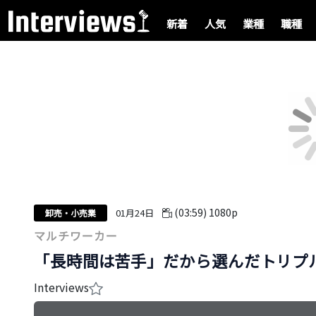
新着
人気
業種
職種
(03:59)
1080p
01月24日
卸売・小売業
マルチワーカー
「長時間は苦手」だから選んだトリプ
Interviews