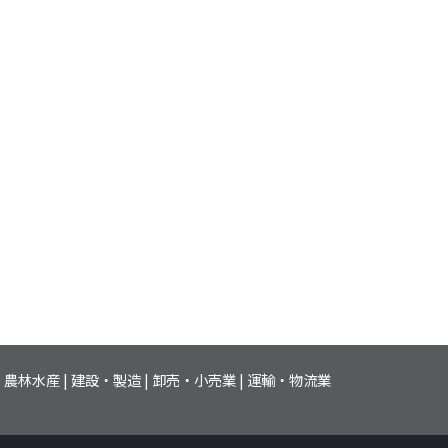
農林水産
建設・製造
卸売・小売業
運輸・物流業