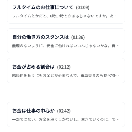
フルタイムのお仕事について
(01:09)
フルタイムとかだと、8時17時とかあるじゃないですか。あれがちょっと、長時間バーンとそこにいるっていう空間みたいな...
自分の働き方のスタンスは
(01:36)
無理のないように、安全に働ければいいんじゃないかな。自分で無理矢理、仕事とかバイトだってバーンって詰め込んでも、ぶ...
お金が占める割合は
(02:12)
結局何を払うにもお金とか必要なんで、電車乗るのも食べ物買うにも、いやー、まあ、6、7割ぐらいは占めてるんじゃないで...
お金は仕事の中心か
(02:42)
一部ではない、お金を稼ぐしかないし、生きていくのに。でも、中心ではないと思います、なんとなく。