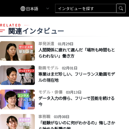
RELATED
関連インタビュー
単発派遣
01月29日
人間関係に疲れて選んだ「場所も時間もと
らわれない」働き方
動画モデル
02月01日
専業はまだ珍しい、フリーランス動画モデ
ルの現在地
モデル・俳優
03月13日
データ入力の傍ら、フリーで芸能を続ける
今
事務職
03月08日
「経験がないのに何がわかるの」悔しさか
ら始めた転職の旅