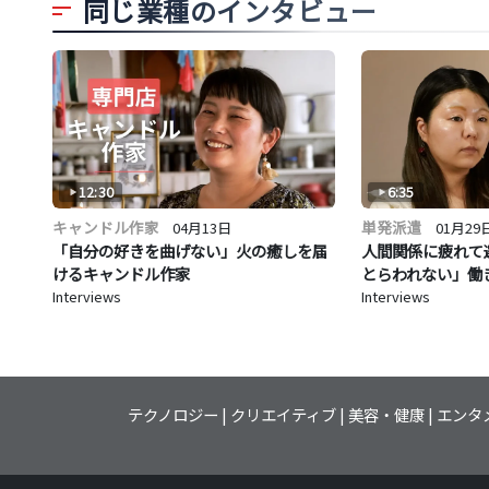
同じ業種のインタビュー
12:30
6:35
キャンドル作家
単発派遣
04月13日
01月29
「自分の好きを曲げない」火の癒しを届
人間関係に疲れて
けるキャンドル作家
とらわれない」働
Interviews
Interviews
テクノロジー
クリエイティブ
美容・健康
エンタ