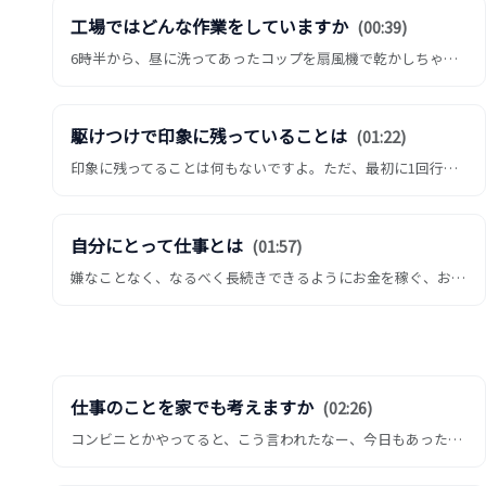
工場ではどんな作業をしていますか
(00:39)
6時半から、昼に洗ってあったコップを扇風機で乾かしちゃうんで、それを検品して、もう何百…1000個以内くらい、何百...
駆けつけで印象に残っていることは
(01:22)
印象に残ってることは何もないですよ。ただ、最初に1回行ったのが、確か調査みたいな感じで、何分以内に着くか、それしか...
自分にとって仕事とは
(01:57)
嫌なことなく、なるべく長続きできるようにお金を稼ぐ、お金を稼ぐこと、かなぁ。仕事とはあんまり考えたことない、まあ。
仕事のことを家でも考えますか
(02:26)
コンビニとかやってると、こう言われたなー、今日もあったなーみたいな、あー失敗しちゃったかなーみたいな、結構持って帰...