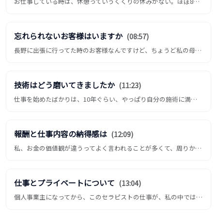
お仕事している時は、休憩っていうくくりの休みがない。ほぼ8時間、9時間労働みたいな。その間で休憩5分みたいな。お客...
忘れられないお客様はいますか
(08:57)
長野に出張に行ってた時のお客様なんですけど、ちょうど私の母と同じくらいの年代の方がふらっといらっしゃって、ちょっと...
技術はどう磨いてきましたか
(11:23)
仕事を始めたばかりは、10年ぐらい、やっぱり自分の施術に満足できてなかった部分があったので、他の店舗、同じ業界のお...
報酬と仕事内容の納得感は
(12:09)
私、お金の価値観が違うってよく言われることが多くて、周りから。やっぱりその値段設定がおかしい、もうちょっと取ってい...
仕事とプライベートについて
(13:04)
個人事業主になってから、このセラピストの仕事が、私の中では仕事っていうカテゴリーに入ってないんですよね。仕事も楽し...