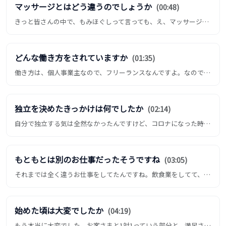
マッサージとはどう違うのでしょうか
(00:48)
きっと皆さんの中で、もみほぐしって言っても、え、マッサージでしょう、っていう部分があると思うんですけど、私の職業は...
どんな働き方をされていますか
(01:35)
働き方は、個人事業主なので、フリーランスなんですよ。なので自分で好きな時間に、好きな場所で、好きな方に囲まれて、と...
独立を決めたきっかけは何でしたか
(02:14)
自分で独立する気は全然なかったんですけど、コロナになった時にちょっと考え方が変わった、っていうのが、今の個人でやる...
もともとは別のお仕事だったそうですね
(03:05)
それまでは全く違うお仕事をしてたんですね。飲食業をしてて、全くマッサージとかは受けたことがなくて。ただ子供の頃から...
始めた頃は大変でしたか
(04:19)
もう本当に大変でした。お客さまと1対1っていう部分と、満足させなきゃいけないって、自分でやっぱり思い込んでた部分が...