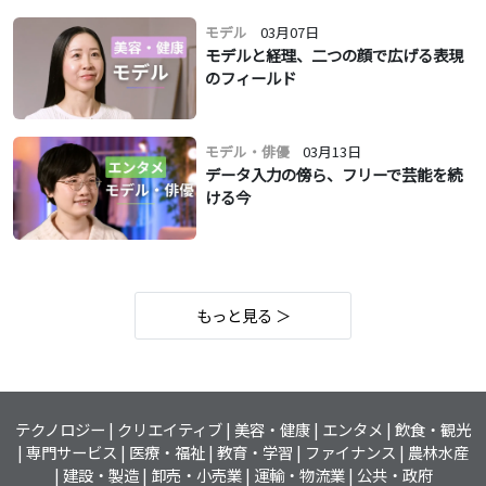
モデル
03月07日
モデルと経理、二つの顔で広げる表現
のフィールド
モデル・俳優
03月13日
データ入力の傍ら、フリーで芸能を続
ける今
もっと見る ＞
テクノロジー
クリエイティブ
美容・健康
エンタメ
飲食・観光
専門サービス
医療・福祉
教育・学習
ファイナンス
農林水産
建設・製造
卸売・小売業
運輸・物流業
公共・政府